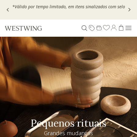
Escolha seu VOUCHER e ganhe até 30% OFF*: use
MOVEL30,
TEXTIL30 OU DECOR20
Pequenos rituais
Grandes mudanças