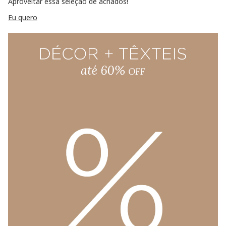
Aproveitar essa seleção de achados!
Eu quero