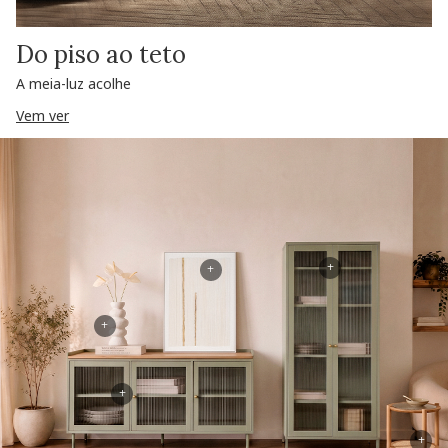
Do piso ao teto
A meia-luz acolhe
Vem ver
+
+
+
+
+