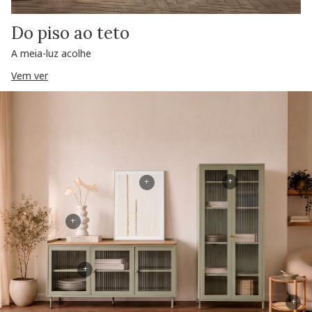
Do piso ao teto
A meia-luz acolhe
Vem ver
+
+
+
+
+