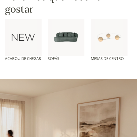
gostar
ACABOU DE CHEGAR
SOFÁS
MESAS DE CENTRO
T