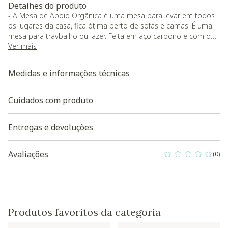
Detalhes do produto
- A Mesa de Apoio Orgânica é uma mesa para levar em todos
os lugares da casa, fica ótima perto de sofás e camas. É uma
mesa para travbalho ou lazer. Feita em aço carbono e com o
tampo em laminados de MDF.;
Ver mais
- O produto será entregue montado.
Medidas e informações técnicas
Baixe aqui a modelagem 3D do produto
Cuidados com produto
Entregas e devoluções
Avaliações
(0)
0 out of 5 Custo
Produtos favoritos da categoria