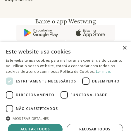
Baixe o app Westwing
×
Este website usa cookies
Este website usa cookies para melhorar a experiência do usuário.
Ao utilizar o nosso website, estará a concordar com todos os
@westwingbr
cookies de acordo com nossa Política de Cookies.
Ler mais
ESTRITAMENTE NECESSÁRIOS
DESEMPENHO
Somos uma empresa certificada
DIRECIONAMENTO
FUNCIONALIDADE
© 2025 Westwing Comércio Varejista S.A WESTWING
COMÉRCIO VAREJISTA S.A CNPJ: 14.776.142/0001-50 Endereço:
Av. Queiroz Filho, 1700 - Torre A 5° andar - Vila Hamburguesa -
NÃO CLASSIFICADOS
São Paulo
MOSTRAR DETALHES
Adicionar à sacola
ACEITAR TODOS
RECUSAR TODOS