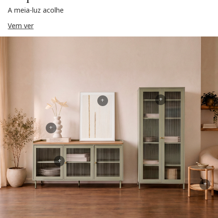
A meia-luz acolhe
Vem ver
+
+
+
+
+