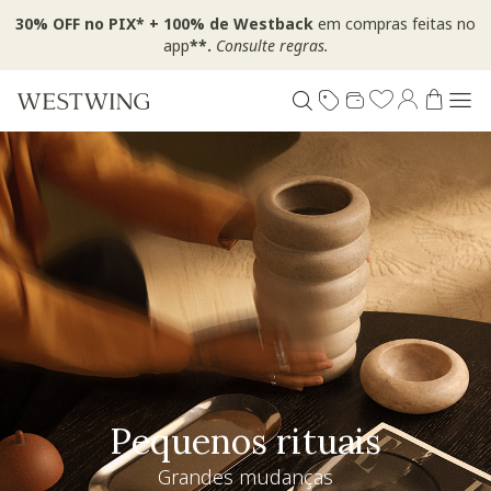
30% OFF no PIX* + 100% de Westback
em compras feitas no
app
**.
Consulte regras.
Pequenos rituais
Grandes mudanças