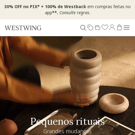
30% OFF no PIX* + 100% de Westback
em compras feitas no
app
**.
Consulte regras.
Pequenos rituais
Grandes mudanças