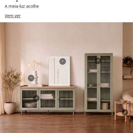
A meia-luz acolhe
Vem ver
+
+
+
+
+