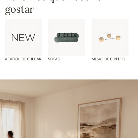
gostar
ACABOU DE CHEGAR
SOFÁS
MESAS DE CENTRO
T