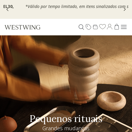
Escolha seu VOUCHER e ganhe até 30% OFF*: use
MOVEL30,
TEXTIL30 OU DECOR20
Especial Dia dos Pais
Westwing + @_nathaliacandelaria