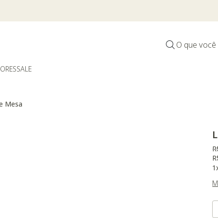
*Válido por tempo limitado, em itens sinalizados com selo
O que você
DORES
SALE
de Mesa
L
P
R
R
1
M