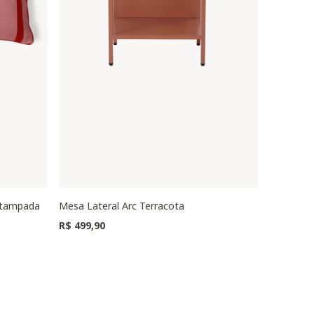
stampada
Mesa Lateral Arc Terracota
Puff Oval
Preço redu
R$ 499,90
R$ 1.149,0