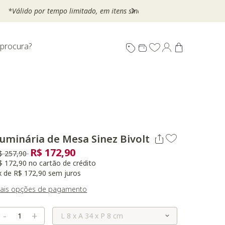
 procura?
uminária de Mesa Sinez Bivolt
R$ 172,90
reço reduzido de
para
$ 257,90
$ 172,90 no cartão de crédito
x de R$ 172,90 sem juros
ais opções de pagamento
Selecione o Tamanho
-
+