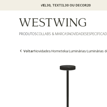
PRODUTOS
COLLABS & MARCAS
NOVIDADES
ESPECIFICA
Voltar
Novidades
Hometeka
Luminárias
Luminárias 
/
/
/