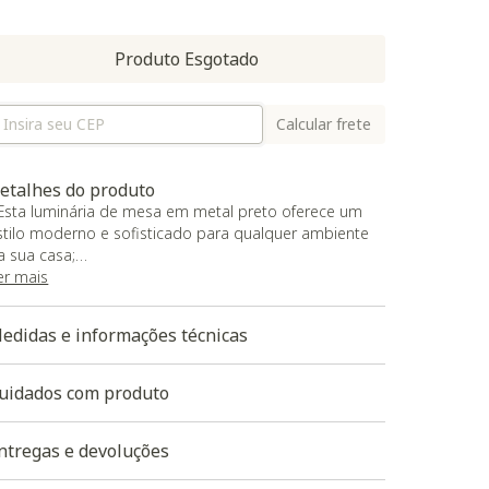
Produto Esgotado
Calcular frete
etalhes do produto
 Esta luminária de mesa em metal preto oferece um
stilo moderno e sofisticado para qualquer ambiente
a sua casa;
 Com design elegante e acabamento premium em
er mais
etal, ela proporciona iluminação suave e versátil,
omplementando ambientes contemporâneos ou
edidas e informações técnicas
lássicos;
 A luminária é fácil de montar e vem pronta para
tilização, garantindo uma instalação rápida e prática.
uidados com produto
ntregas e devoluções