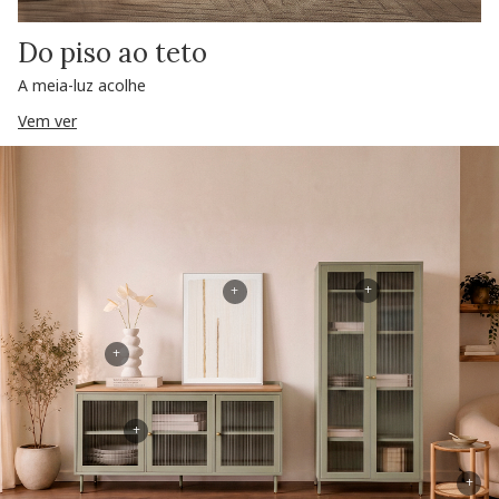
Do piso ao teto
A meia-luz acolhe
Vem ver
+
+
+
+
+