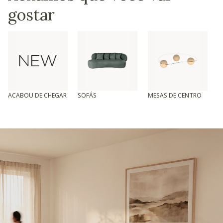
gostar
ACABOU DE CHEGAR
SOFÁS
MESAS DE CENTRO
T