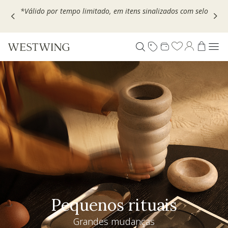
Escolha seu VOUCHER e ganhe até 30% OFF*: use
MOVEL30,
TEXTIL30 OU DECOR20
Especial Dia dos Pais
Westwing + @_nathaliacandelaria