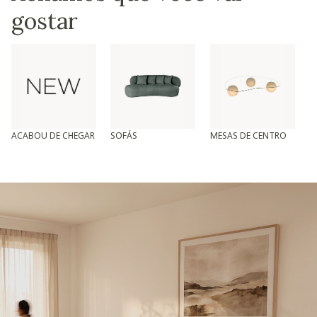
gostar
ACABOU DE CHEGAR
SOFÁS
MESAS DE CENTRO
T