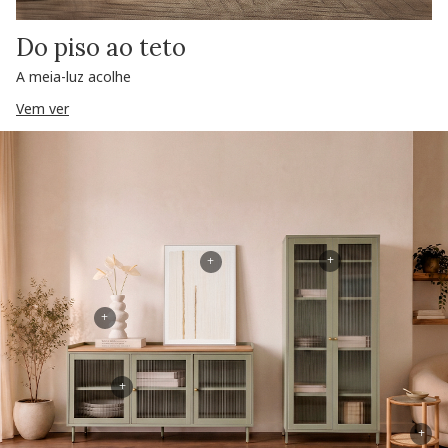
Do piso ao teto
A meia-luz acolhe
Vem ver
+
+
+
+
+