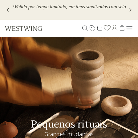
Escolha seu VOUCHER e ganhe até 30% OFF*: use
MOVEL30,
TEXTIL30 OU DECOR20
Pequenos rituais
Grandes mudanças