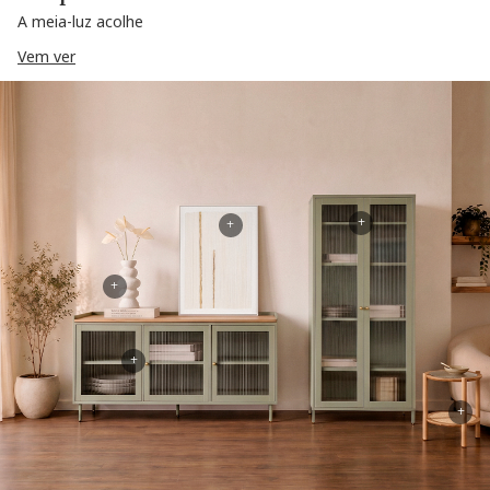
A meia-luz acolhe
Vem ver
+
+
+
+
+