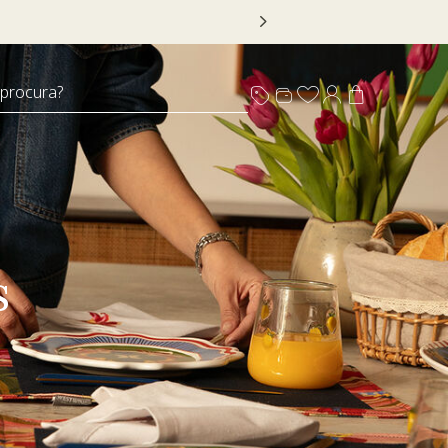
 procura?
s