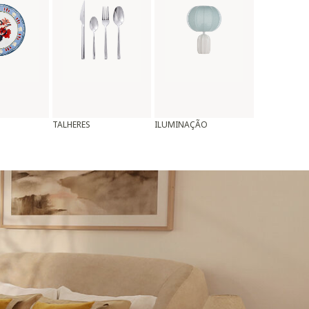
TALHERES
ILUMINAÇÃO
ALMOFADAS