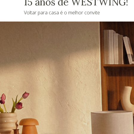
15 anos de WESTWING!
Voltar para casa é o melhor convite