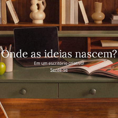
Onde as ideias nascem?
Em um escritório criativo!
Sente-se