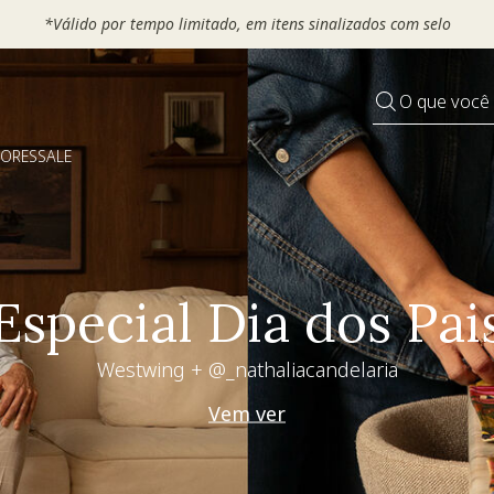
*Válido por tempo limitado, em itens sinalizados com selo
O que você
DORES
SALE
Especial Dia dos Pai
Westwing + @_nathaliacandelaria
Vem ver