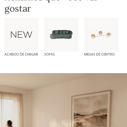
gostar
ACABOU DE CHEGAR
SOFÁS
MESAS DE CENTRO
T