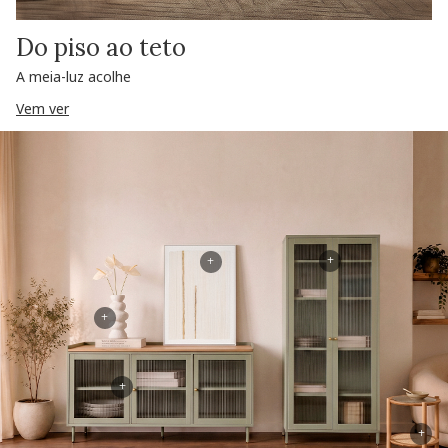
Do piso ao teto
A meia-luz acolhe
Vem ver
+
+
+
+
+