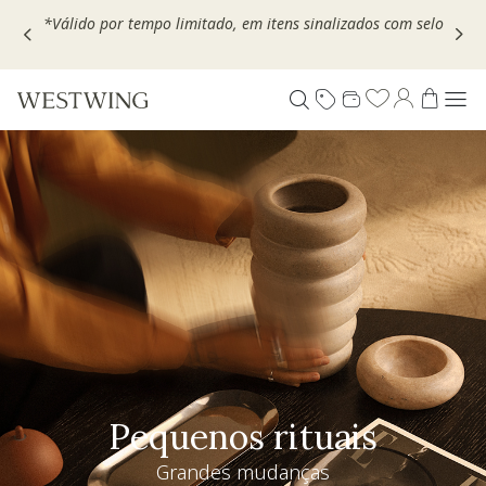
Escolha seu VOUCHER e ganhe até 30% OFF*: use
MOVEL30,
TEXTIL30 OU DECOR20
Pequenos rituais
Grandes mudanças