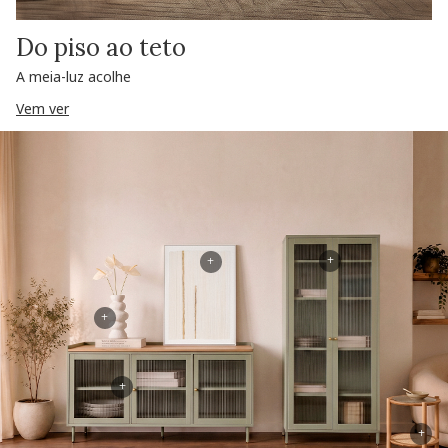
Do piso ao teto
A meia-luz acolhe
Vem ver
+
+
+
+
+