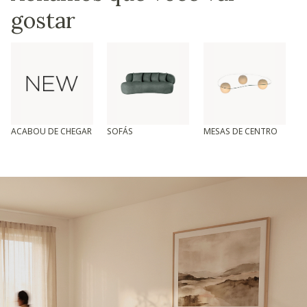
gostar
ACABOU DE CHEGAR
SOFÁS
MESAS DE CENTRO
T