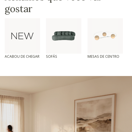
gostar
ACABOU DE CHEGAR
SOFÁS
MESAS DE CENTRO
T