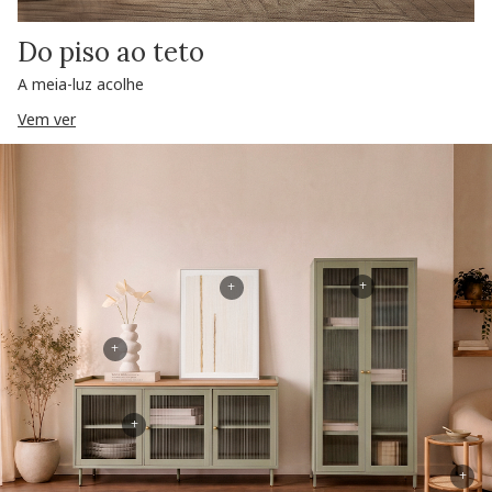
Do piso ao teto
A meia-luz acolhe
Vem ver
+
+
+
+
+