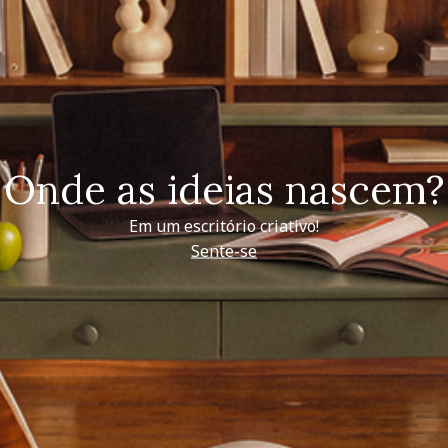
Onde as ideias nascem?
Em um escritório criativo!
Sente-se