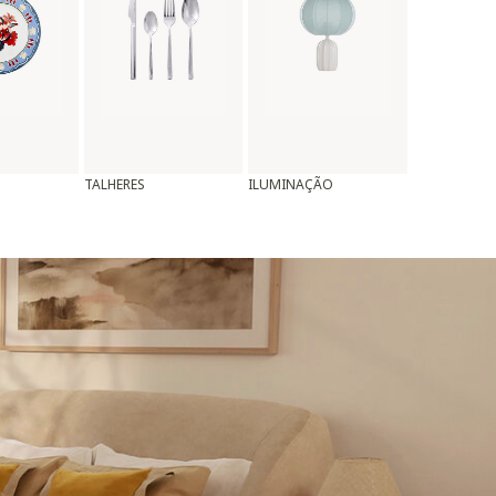
TALHERES
ILUMINAÇÃO
ALMOFADAS