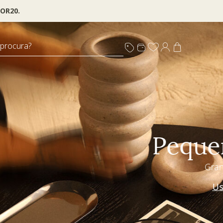
OR20.
 procura?