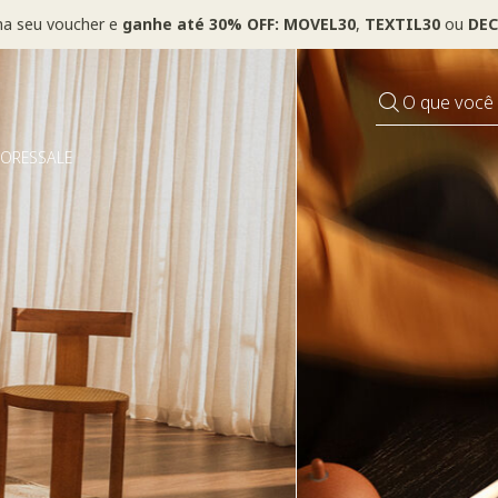
ha seu voucher e
ganhe até 30% OFF: MOVEL30
,
TEXTIL30
ou
DEC
O que você
DORES
SALE
Pequenos rituais
Grandes mudanças
Usar voucher >