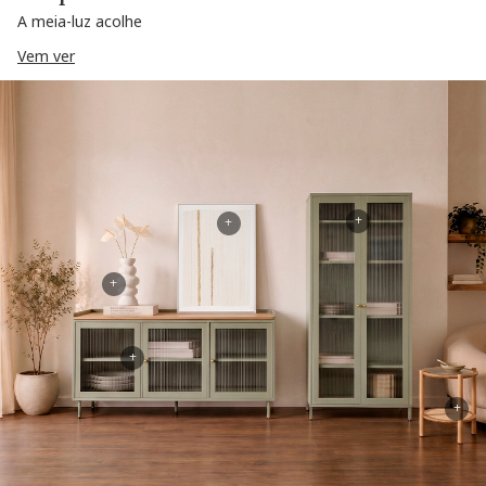
A meia-luz acolhe
Vem ver
+
+
+
+
+