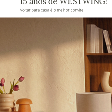
15 anos de WESTWING!
Voltar para casa é o melhor convite