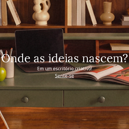
Onde as ideias nascem?
Em um escritório criativo!
Sente-se