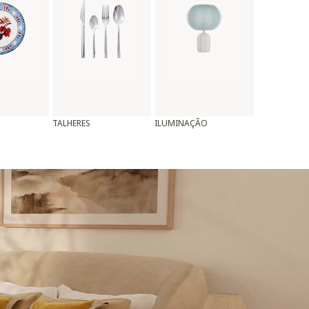
TALHERES
ILUMINAÇÃO
ALMOFADAS