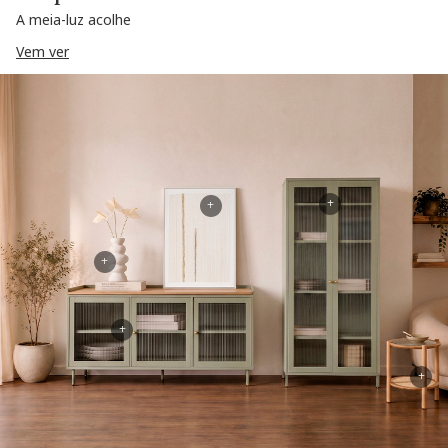
A meia-luz acolhe
Vem ver
+
+
+
+
+