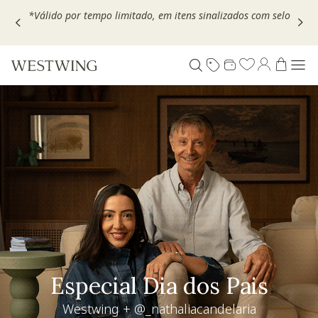
Escolha seu VOUCHER e ganhe até 30% OFF*: use
MOVEL30,
TEXTIL30 OU DECOR20
Living desejo
+30% OFF extra