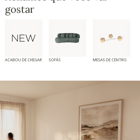
gostar
ACABOU DE CHEGAR
SOFÁS
MESAS DE CENTRO
T