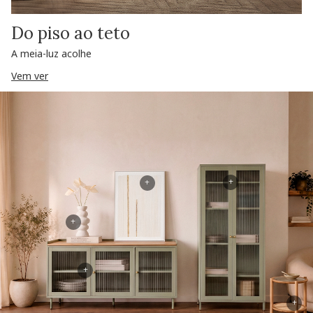
Do piso ao teto
A meia-luz acolhe
Vem ver
+
+
+
+
+