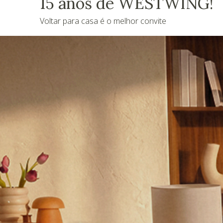
15 anos de WESTWING!
Voltar para casa é o melhor convite