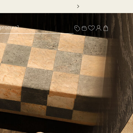
 DECOR20
 procura?