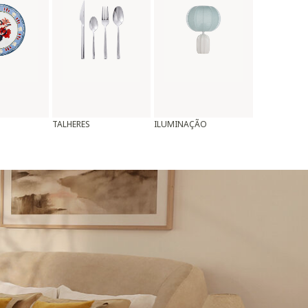
TALHERES
ILUMINAÇÃO
ALMOFADAS