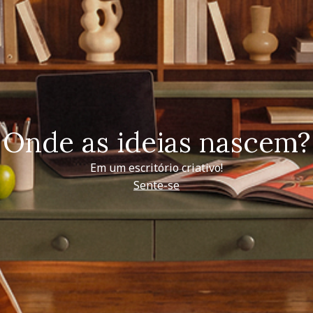
Onde as ideias nascem?
Em um escritório criativo!
Sente-se