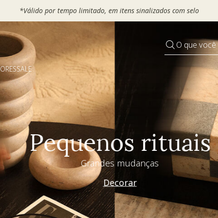
 seu VOUCHER e ganhe até 30% OFF*: use
MOVEL30, TEXTIL30 OU
O que você
DORES
SALE
Pequenos rituais
Grandes mudanças
Decorar