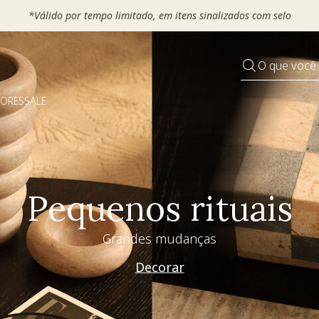
*Válido por tempo limitado, em i
O que você
DORES
SALE
Pequenos rituais
Grandes mudanças
Decorar