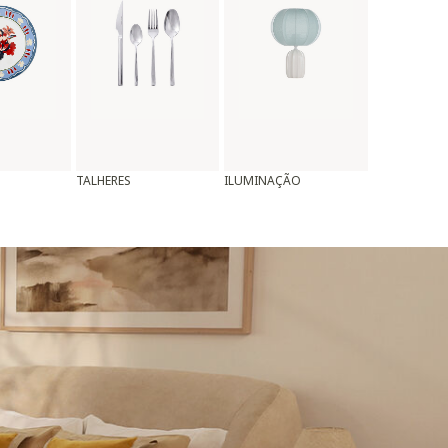
TALHERES
ILUMINAÇÃO
ALMOFADAS