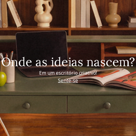
Onde as ideias nascem?
Em um escritório criativo!
Sente-se