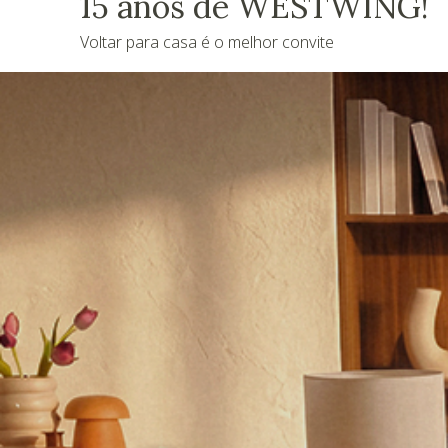
15 anos de WESTWING!
Voltar para casa é o melhor convite