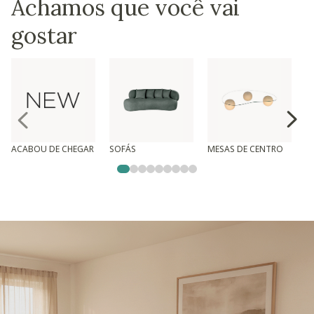
Achamos que você vai
gostar
ACABOU DE CHEGAR
SOFÁS
MESAS DE CENTRO
T