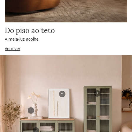
Do piso ao teto
A meia-luz acolhe
Vem ver
+
+
+
+