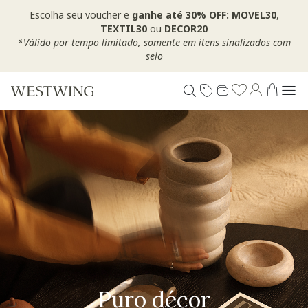
Escolha seu voucher e
ganhe até 30% OFF: MOVEL30
,
TEXTIL30
ou
DECOR20
*Válido por tempo limitado, somente em itens sinalizados com
selo
Puro décor