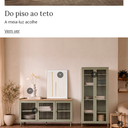
Do piso ao teto
A meia-luz acolhe
Vem ver
+
+
+
+
+