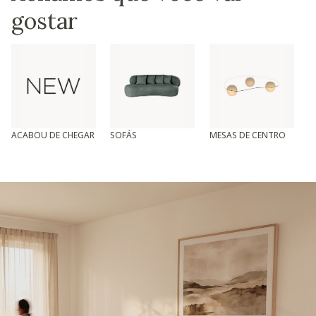
gostar
ACABOU DE CHEGAR
SOFÁS
MESAS DE CENTRO
T