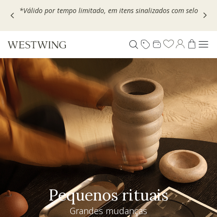
Escolha seu VOUCHER e ganhe até 30% OFF*: use
MOVEL30,
TEXTIL30 OU DECOR20
Pequenos rituais
Grandes mudanças