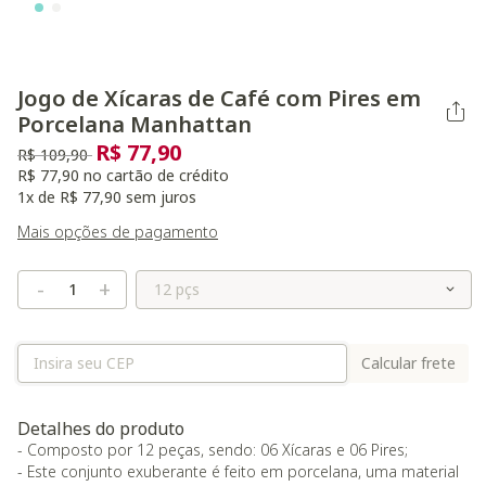
Jogo de Xícaras de Café com Pires em
Porcelana Manhattan
R$ 77,90
Preço reduzido de
para
R$ 109,90
R$ 77,90 no cartão de crédito
1x de R$ 77,90 sem juros
Mais opções de pagamento
Selecione o Tamanho
-
+
Calcular frete
Detalhes do produto
- Composto por 12 peças, sendo: 06 Xícaras e 06 Pires;
- Este conjunto exuberante é feito em porcelana, uma material