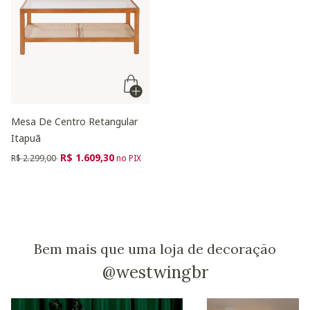
Mesa De Centro Retangular
Itapuã
Preço reduzido de
para
R$ 1.609,30
R$ 2.299,00
no PIX
Bem mais que uma loja de decoração
@westwingbr