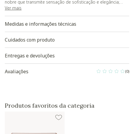
nobre que transmite sensação de sofisticação e elegância;
- Com sua cor principal impecável, preto, oferece um toque de
Ver mais
classe e simplicidade inconfundível;
- É um conjunto perfeito para quem busca agregar valor a sua
Medidas e informações técnicas
decoração e comodidade em seu lar ou escritório.
Cuidados com produto
Entregas e devoluções
Avaliações
(0)
0 out of 5 Custo
Produtos favoritos da categoria