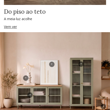
Do piso ao teto
A meia-luz acolhe
Vem ver
+
+
+
+
+