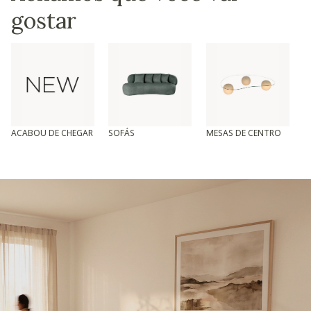
gostar
ACABOU DE CHEGAR
SOFÁS
MESAS DE CENTRO
T