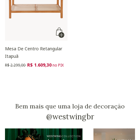
Mesa De Centro Retangular
Itapuã
Preço reduzido de
para
R$ 1.609,30
R$ 2.299,00
no PIX
Bem mais que uma loja de decoração
@westwingbr