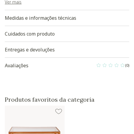
Ver mais
Medidas e informações técnicas
Cuidados com produto
Entregas e devoluções
Avaliações
(0)
0 out of 5 Custo
Produtos favoritos da categoria