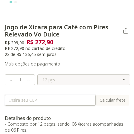
Jogo de Xícara para Café com Pires
Relevado Vo Dulce
R$ 272,90
Preço reduzido de
para
R$ 299,90
R$ 272,90 no cartão de crédito
2x de R$ 136,45 sem juros
Mais opções de pagamento
Selecione o Tamanho
-
+
Calcular frete
Detalhes do produto
- Composto por 12 peças, sendo: 06 Xícaras acompanhadas
de 06 Pires.