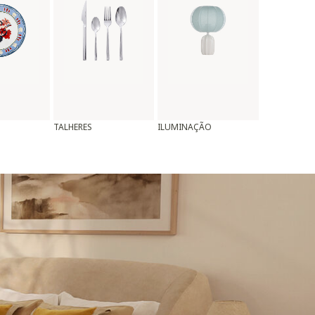
TALHERES
ILUMINAÇÃO
ALMOFADAS