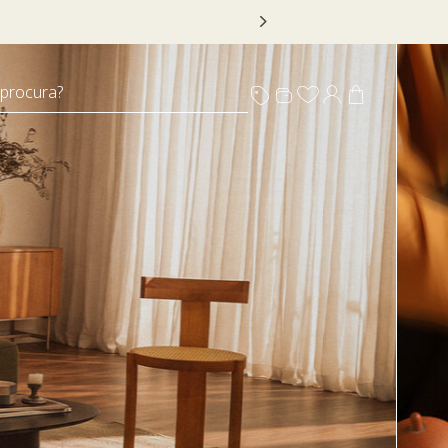
 DECOR20
 procura?