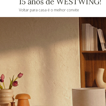
15 anos de WESTWING!
Voltar para casa é o melhor convite