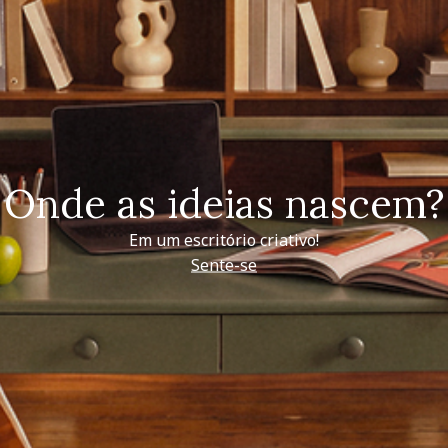
Onde as ideias nascem?
Em um escritório criativo!
Sente-se