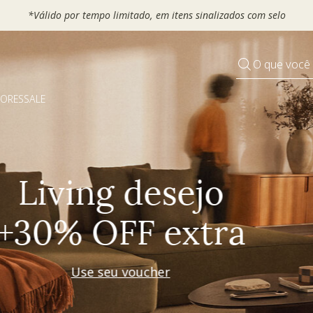
 seu VOUCHER e ganhe até 30% OFF*: use
MOVEL30, TEXTIL30 OU
O que você
DORES
SALE
Pequenos rituais
Grandes mudanças
Decorar