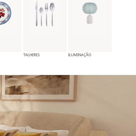
TALHERES
ILUMINAÇÃO
ALMOFADAS