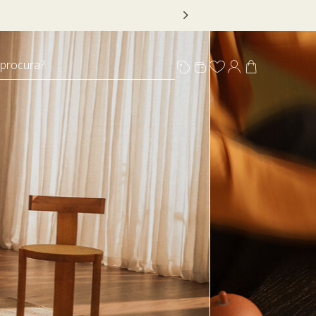
 DECOR20
 procura?