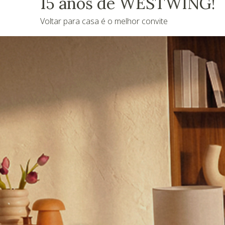
15 anos de WESTWING!
Voltar para casa é o melhor convite