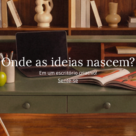
Onde as ideias nascem?
Em um escritório criativo!
Sente-se