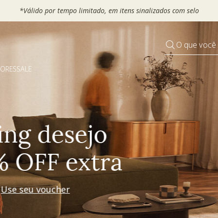
 seu VOUCHER e ganhe até 30% OFF*: use
MOVEL30, TEXTIL30 OU
O que você
DORES
SALE
Pequenos rituais
Grandes mudanças
Decorar