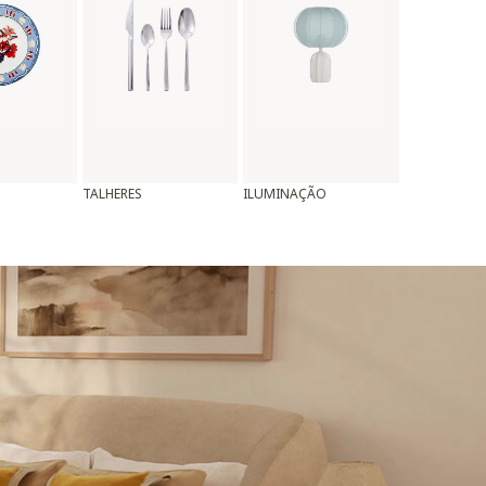
TALHERES
ILUMINAÇÃO
ALMOFADAS