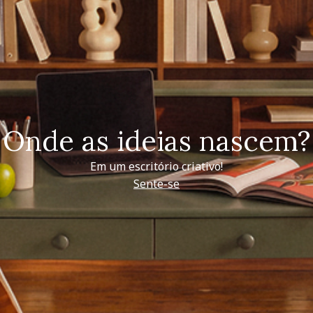
Onde as ideias nascem?
Em um escritório criativo!
Sente-se