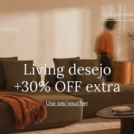
O que você
DORES
SALE
Pequenos rituais
Grandes mudanças
Decorar