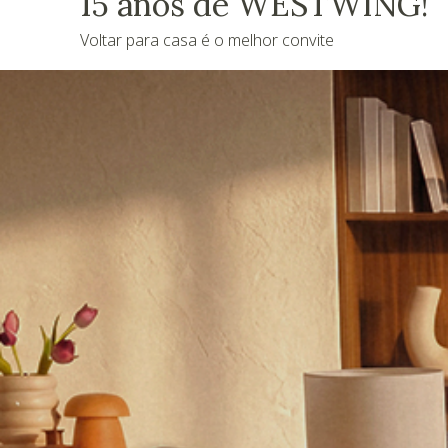
15 anos de WESTWING!
Voltar para casa é o melhor convite