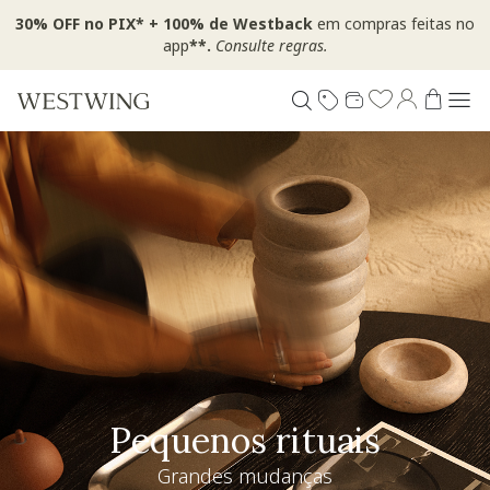
30% OFF no PIX* + 100% de Westback
em compras feitas no
app
**.
Consulte regras.
Pequenos rituais
Grandes mudanças