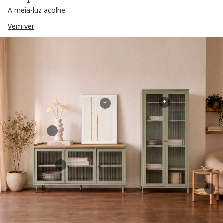
A meia-luz acolhe
Vem ver
+
+
+
+
+