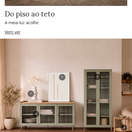
Do piso ao teto
A meia-luz acolhe
Vem ver
+
+
+
+
+