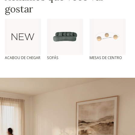
gostar
ACABOU DE CHEGAR
SOFÁS
MESAS DE CENTRO
T