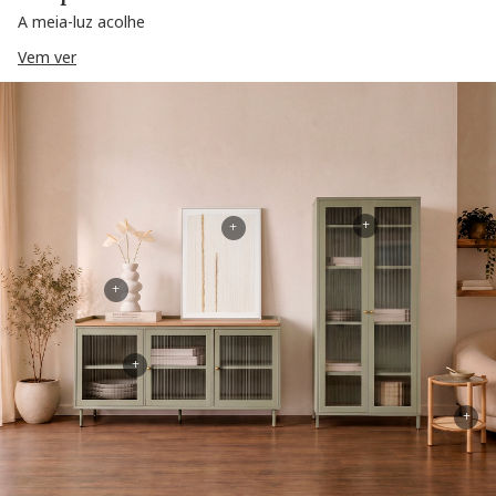
A meia-luz acolhe
Vem ver
+
+
+
+
+