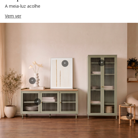
A meia-luz acolhe
Vem ver
+
+
+
+
+