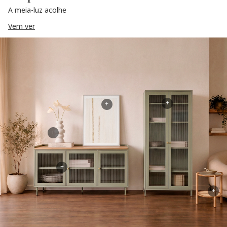
A meia-luz acolhe
Vem ver
+
+
+
+
+