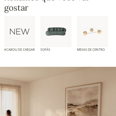
gostar
ACABOU DE CHEGAR
SOFÁS
MESAS DE CENTRO
T