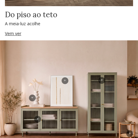
Do piso ao teto
A meia-luz acolhe
Vem ver
+
+
+
+
+