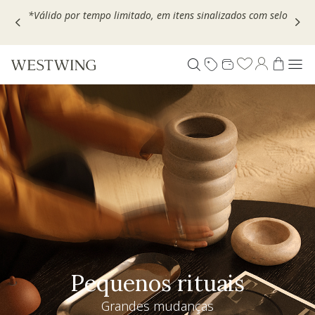
Escolha seu VOUCHER e ganhe até 30% OFF*: use
MOVEL30,
TEXTIL30 OU DECOR20
Pequenos rituais
Grandes mudanças