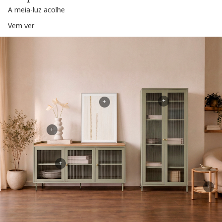
A meia-luz acolhe
Vem ver
+
+
+
+
+