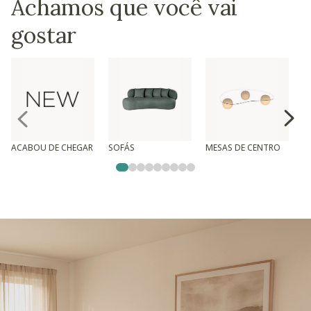
Achamos que você vai
gostar
ACABOU DE CHEGAR
SOFÁS
MESAS DE CENTRO
T