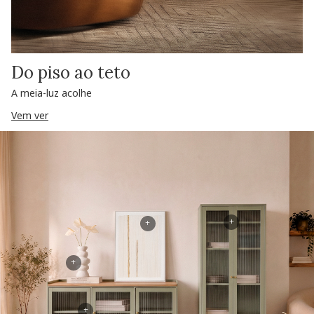
Do piso ao teto
A meia-luz acolhe
Vem ver
+
+
+
+