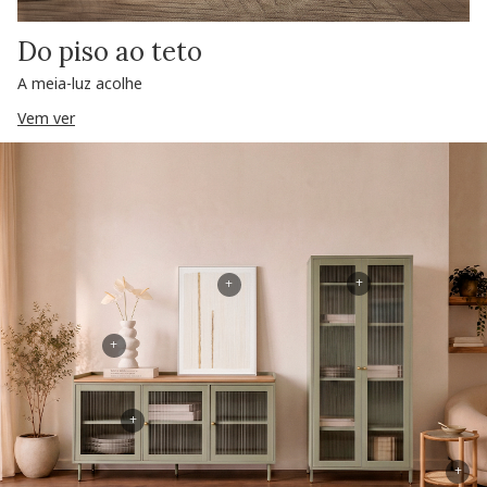
Do piso ao teto
A meia-luz acolhe
Vem ver
+
+
+
+
+