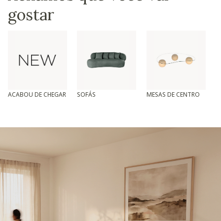
gostar
ACABOU DE CHEGAR
SOFÁS
MESAS DE CENTRO
T