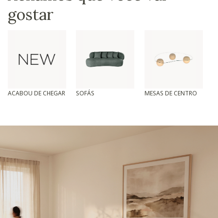
gostar
ACABOU DE CHEGAR
SOFÁS
MESAS DE CENTRO
T