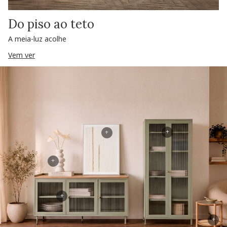
Do piso ao teto
A meia-luz acolhe
Vem ver
+
+
+
+
+