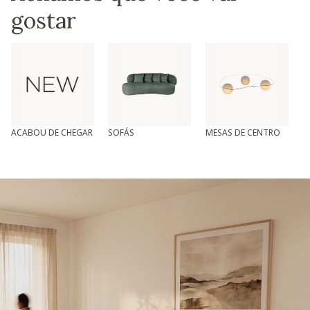
gostar
ACABOU DE CHEGAR
SOFÁS
MESAS DE CENTRO
T