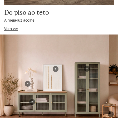
Do piso ao teto
A meia-luz acolhe
Vem ver
+
+
+
+
+