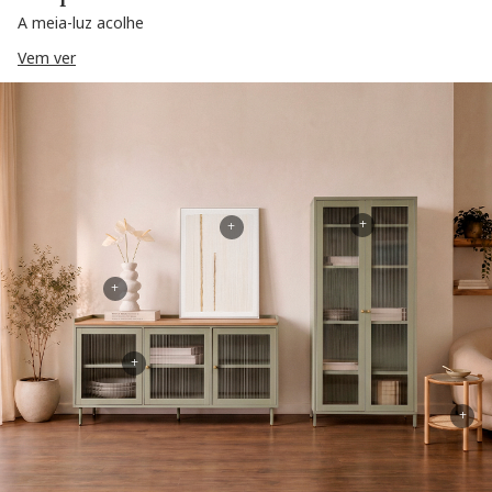
A meia-luz acolhe
Vem ver
+
+
+
+
+