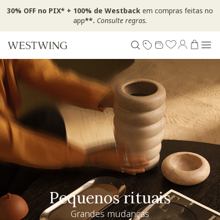
30% OFF no PIX* + 100% de Westback
em compras feitas no
app
**.
Consulte regras.
Pequenos rituais
Grandes mudanças