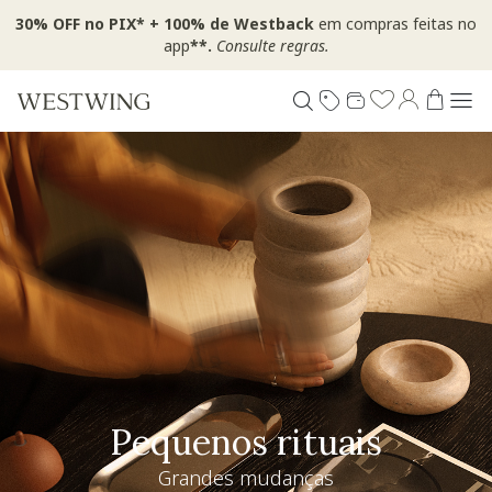
30% OFF no PIX* + 100% de Westback
em compras feitas no
app
**.
Consulte regras.
Especial Dia dos Pais
Westwing + @_nathaliacandelaria