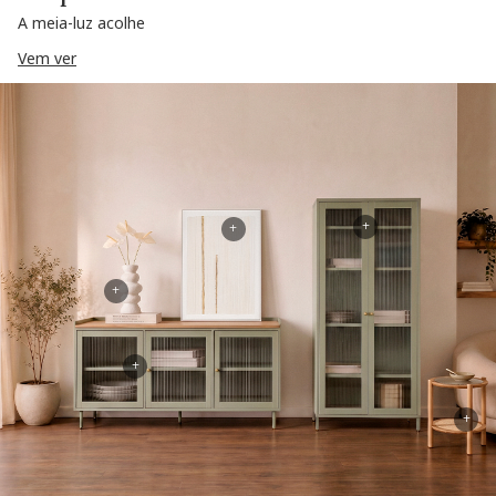
A meia-luz acolhe
Vem ver
+
+
+
+
+