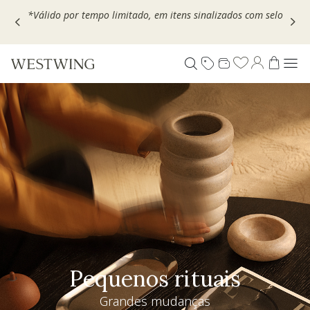
Escolha seu VOUCHER e ganhe até 30% OFF*: use
MOVEL30,
TEXTIL30 OU DECOR20
Pequenos rituais
Grandes mudanças