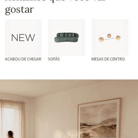
gostar
ACABOU DE CHEGAR
SOFÁS
MESAS DE CENTRO
T