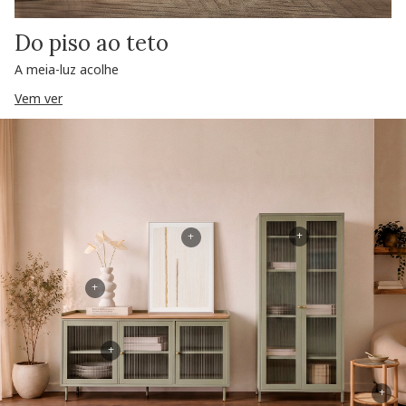
Do piso ao teto
A meia-luz acolhe
Vem ver
+
+
+
+
+