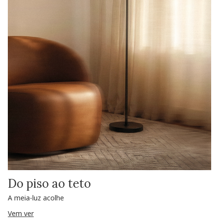
Do piso ao teto
A meia-luz acolhe
Vem ver