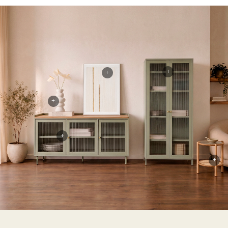
+
+
+
+
+