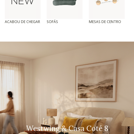
ACABOU DE CHEGAR
SOFÁS
MESAS DE CENTRO
T
Westwing & Casa Coté 8