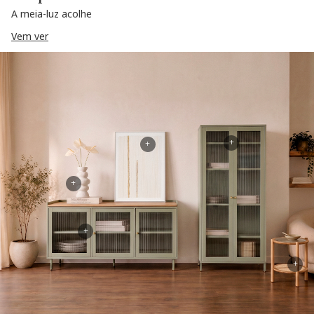
A meia-luz acolhe
Vem ver
+
+
+
+
+