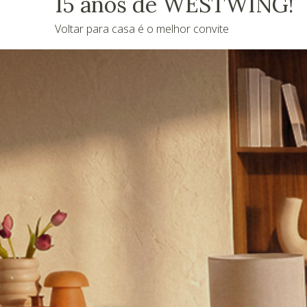
15 anos de WESTWING!
Voltar para casa é o melhor convite