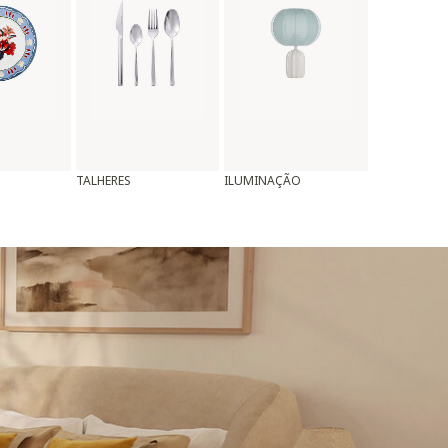
TALHERES
ILUMINAÇÃO
ALMOFADAS