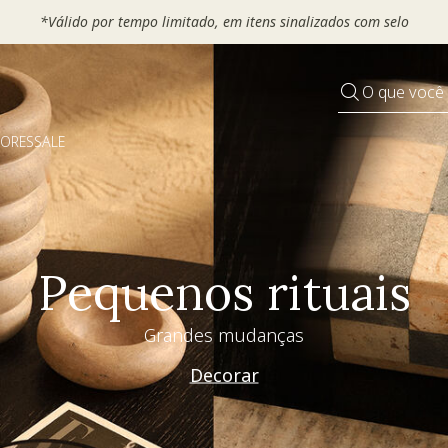
*Válido por tempo limitado, em itens sinalizados com selo
O que você
DORES
SALE
Pequenos rituais
Grandes mudanças
Decorar