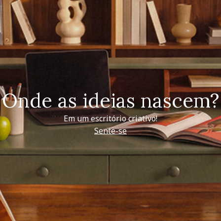
Onde as ideias nascem?
Em um escritório criativo!
Sente-se