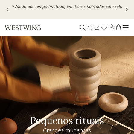
Escolha seu VOUCHER e ganhe até 30% OFF*: use
MOVEL30,
TEXTIL30 OU DECOR20
Pequenos rituais
Grandes mudanças