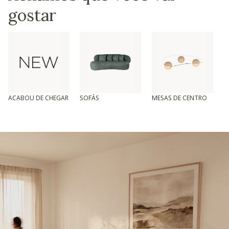
gostar
ACABOU DE CHEGAR
SOFÁS
MESAS DE CENTRO
T