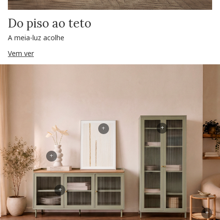
Do piso ao teto
A meia-luz acolhe
Vem ver
+
+
+
+
+