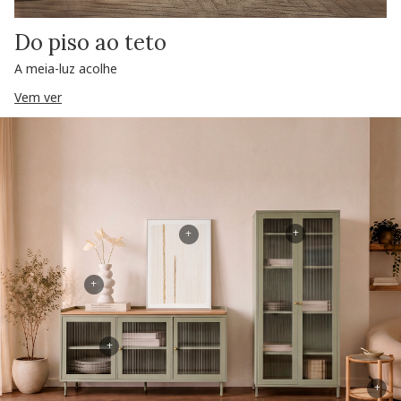
Do piso ao teto
A meia-luz acolhe
Vem ver
+
+
+
+
+