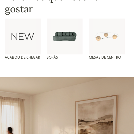
gostar
ACABOU DE CHEGAR
SOFÁS
MESAS DE CENTRO
T