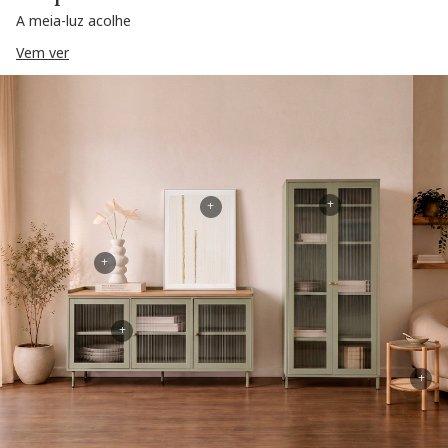
A meia-luz acolhe
Vem ver
+
+
+
+
+