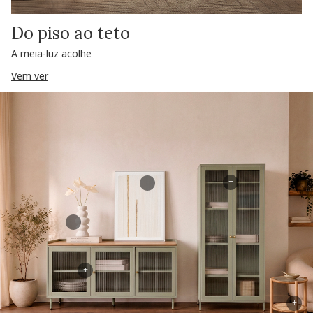
Do piso ao teto
A meia-luz acolhe
Vem ver
+
+
+
+
+