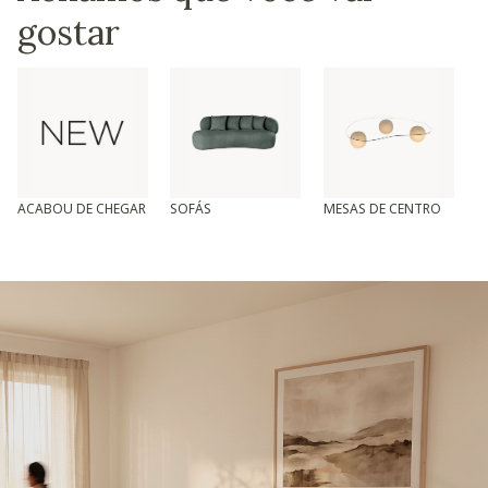
gostar
ACABOU DE CHEGAR
SOFÁS
MESAS DE CENTRO
T