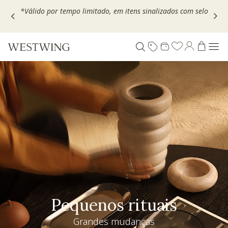
Escolha seu VOUCHER e ganhe até 30% OFF*: use
MOVEL30,
TEXTIL30 OU DECOR20
Pequenos rituais
Grandes mudanças